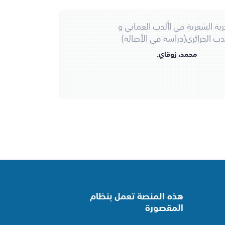
جربة الشعرية في األدب العماني و
لدب الجزائري(دراسة في الأصالة)
محمد، زوقاي.
هذه المنصة تعمل بنظام
المقصورة