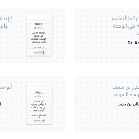
حركة الأسلمة
الإتجا
ورقة
ة في الوحدة
وأثر
بحثية
الإتجاه الديني
في الشعر
العماني المعاصر
Dr. 
وأثره في انتشار
العربية والحفاظ
عليها
حالو، أحمد عبد المنعم.
علي بن سعيد
أبو مس
ورقة
ده اللغوية
بحثية
أبو مسلم
الم بن حمد.
ا
البهالني ودوره
في وحدة الأمة
الإسلامية
العلوي، سليمان بن محمد بن
ناصر.