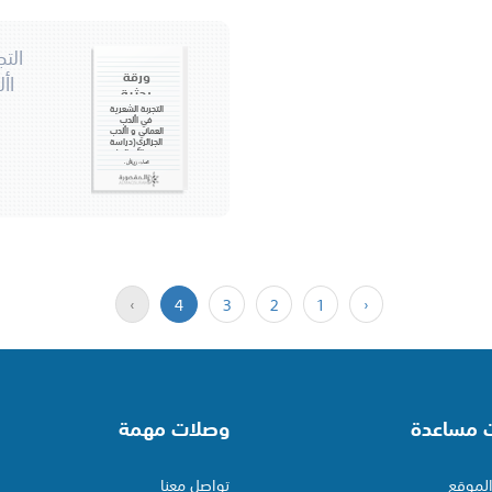
الت
ورقة
اأ
بحثية
التجربة الشعرية
في األدب
العماني و األدب
الجزائري(دراسة
في الأصالة)
محمد، زوقاي.
›
4
3
2
1
‹
ت مساعدة
وصلات مهمة
لموقع
تواصل معنا