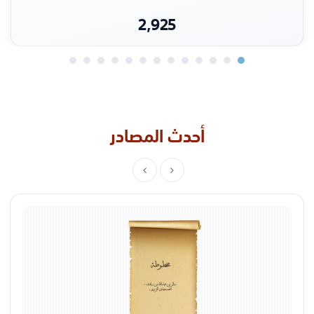
2,925
أحدث المصادر
مخطوطة
سالم بن عبدالله بن راشد -
الحمسعيدي النزوي.