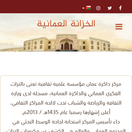
الرئيسية
المركز
الإعلامي
تواصل
0
اﺑﺤﺚ
معنا
مركز ذاكرة عمان مؤسسة علمية ثقافية تعنى بالتراث
الفكري العماني والذاكرة العمانية، مسجلة لدى وزارة
البحث
الثقافة والرياضة والشباب تحت لائحة المراكز الثقافي،
المتقدم
أعلن إشهارها رسميا عام 1435هـ / 2013م.
تسجيل
جاء تأسيس المركز استجابة لجاحة الوسط البحثي في
الدخول
المجتمع العماني والعالم في الكشف عن مكنونات التراث