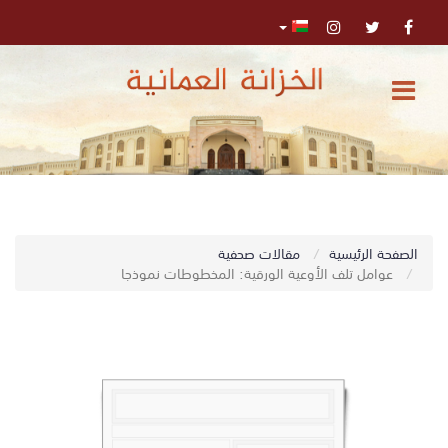
الرئيسية
المركز
الإعلامي
تواصل
0
الصفحة الرئيسية
مقالات صحفية
اﺑﺤﺚ
معنا
عوامل تلف الأوعية الورقية: المخطوطات نموذجا
البحث
المتقدم
تسجيل
الدخول