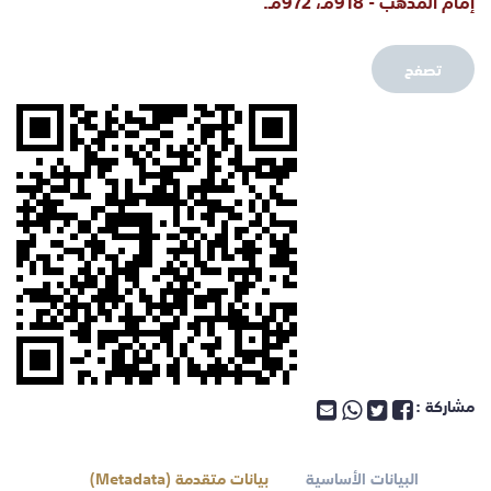
إمام المذهب - 918مـ، 972مـ.
تصفح
مشاركة :
البيانات الأساسية
بيانات متقدمة (Metadata)