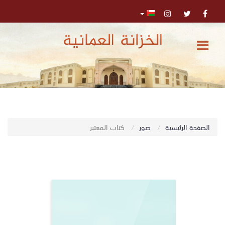
الرئيسية
المركز
الإعلامي
تواصل
0
الصفحة الرئيسية
صور
كتاب المعتبر
اﺑﺤﺚ
معنا
البحث
المتقدم
تسجيل
الدخول