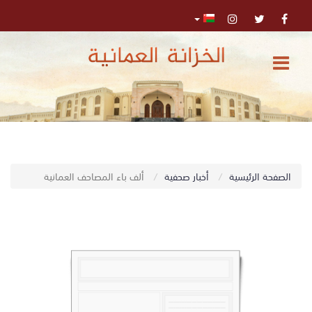
الرئيسية
المركز
الإعلامي
تواصل
0
الصفحة الرئيسية
أخبار صحفية
ألف باء المصاحف العمانية
اﺑﺤﺚ
معنا
البحث
المتقدم
تسجيل
الدخول