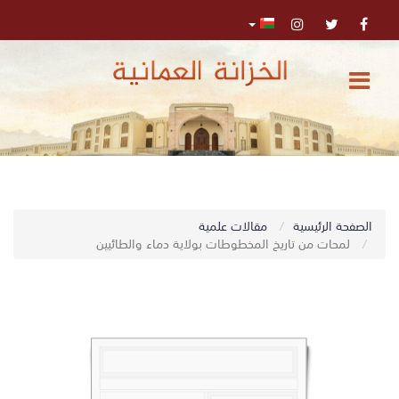
الرئيسية
المركز
الإعلامي
تواصل
0
الصفحة الرئيسية
مقالات علمية
اﺑﺤﺚ
معنا
لمحات من تاريخ المخطوطات بولاية دماء والطائيين
البحث
المتقدم
تسجيل
الدخول