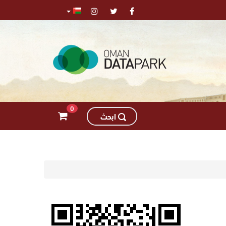
0
اﺑﺤﺚ