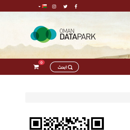
0
اﺑﺤﺚ