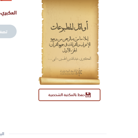
العكبري، 
أوائل المطبوعات
تصف
إملاء ما منّ به الرحمن من وجوه
الإعراب والقراءات في جميع القرآن:
الجزء الأول
العكبري، عبدالله بن الحسين - أبي البقاء.
حفظ بالمكتبة الشخصية
الب