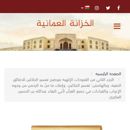
الرئيسية
المركز
الإعلامي
تواصل
0
الصفحة الرئيسية
اﺑﺤﺚ
معنا
الجزء الثاني من الفتوحات الإلهية بتوضيح تفسير الجلالين للدقائق
الخفية، وبالهامش: تفسير الجلالين، وإملاء ما منّ به الرحمن من وجوه
الإعراب والقراءات في جميع القرآن لأبي البقاء عبدالله بن الحسين
البحث
العكبري
المتقدم
تسجيل
الدخول