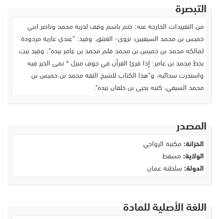
التبصرة
من التقييدات الخارجة عنه: ختم باسم وقف لذرية محمد وناصر ابني
خميس بن محمد السيفيين؛ نزوى- الغنتق. وقيد: "عندي عارية مردودة
لمالكه محمد بن خميس بن محمد قلم محمد بن عامر بيده"، وقيد بيت
بخط محمد بن عامر: إذا قرئ القرآن في جوف منزل * نمى الخير فيه
واستدرت سحائبه، و"هذا الكتاب للشيخ الثقة محمد بن خميس بن
محمد السيفي، كتبه يحيى بن خلفان بيده".
المصدر
الخزانة:
مكتبة الرواحي
الولاية:
مسقط
الدولة:
سلطنة عمان
اللغة الأصلية للمادة