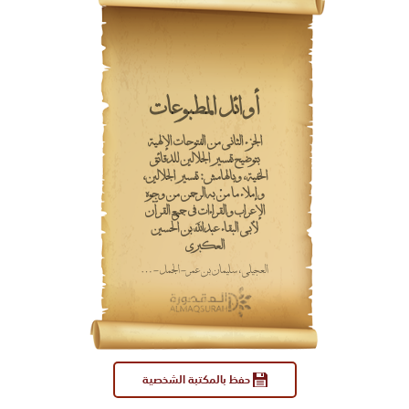
أوائل المطبوعات
الجزء الثاني من الفتوحات الإلهية
بتوضيح تفسير الجلالين للدقائق
الخفية، وبالهامش: تفسير الجلالين،
وإملاء ما منّ به الرحمن من وجوه
الإعراب والقراءات في جميع القرآن
لأبي البقاء عبدالله بن الحسين
العكبري
العجيلي، سليمان بن عمر - الجمل - 1204هـ.
حفظ بالمكتبة الشخصية