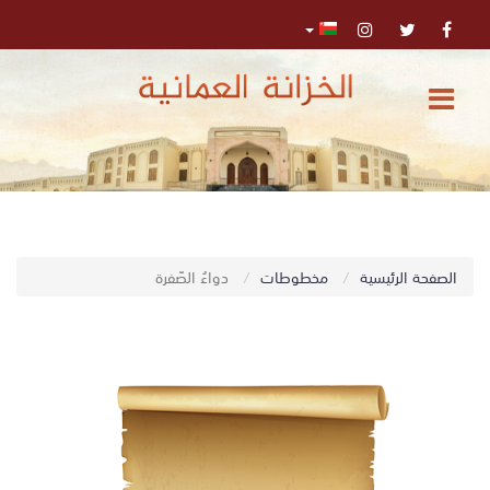
الرئيسية
المركز
الإعلامي
تواصل
0
الصفحة الرئيسية
مخطوطات
دواءُ الصّفرة
اﺑﺤﺚ
معنا
البحث
المتقدم
تسجيل
الدخول