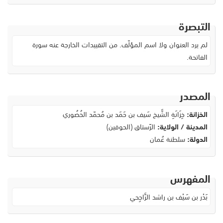
التبصرة
لم يرد العنوان ولا اسم المؤلّف. من التقييدات الخارجة عنه سورة
الفاتحة.
المصدر
الخزانة:
خِزَانَةِ الشَّيخ سَيف بن حَمَد بن مُحمّد الخُضُوري
المدينة / الولاية:
الرّستاق (الحوقين)
الدولة:
سلطنة عُمان
المفهرس
بَدْر بن سَيْف بن راشد الرَّاجِحي