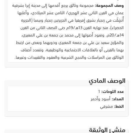
وصف المجموعة:
مجموعة وثائق يرجع أقدمها إلى مدينة إبرا بشرقية
عمان في القرن الثاني عشر الهجري/ الثامن عشر الميلادي، وأغلبها
أٌنشِئَت في زنجبار بشرق إفريقيا في الجزيرتين زنجبار وبيمبا (الجزيرة
الخضراء)، منذ نهاية القرن 13هـ/19م حتى النصف الثاني من القرن
14هـ/20م، وتعود أصولها إلى محمد بن جمعة بن علي المغيري،
والمؤرخ سعيد بن علي بن جمعة المغيري وذويهما وبعض من ارتبط
بهما بالقربى أو بالعلاقات الاجتماعية والوظيفية، وتتعدد أصناف
الوثائق بين المراسلات والحجج الشرعية والعقود والتقييدات وغيرها.
الوصف المادي
عدد اللوحات:
1
المداد:
أسود وأحمر
الخط:
مشرقي
منشئ الوثيقة