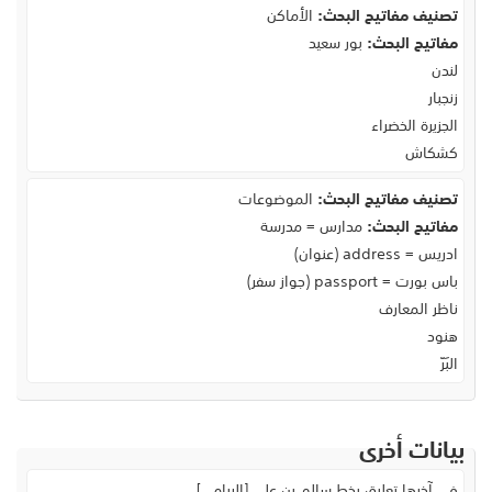
تصنيف مفاتيح البحث:
الأماكن
مفاتيح البحث:
بور سعيد
لندن
زنجبار
الجزيرة الخضراء
كشكاش
تصنيف مفاتيح البحث:
الموضوعات
مفاتيح البحث:
مدارس = مدرسة
ادريس = address (عنوان)
باس بورت = passport (جواز سفر)
ناظر المعارف
هنود
البَرّ
بيانات أخرى
في آخرها تعليق بخط سالم بن علي [الريامي].