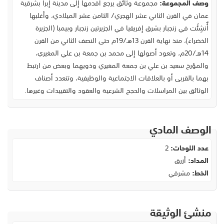
وصف المجموعة:
مجموعة وثائق يرجع أقدمها إلى مدينة إبرا بشرقية
عمان في القرن الثاني عشر الهجري/ الثامن عشر الميلادي، وأغلبها
أٌنشِئَت في زنجبار بشرق إفريقيا في الجزيرتين زنجبار وبيمبا (الجزيرة
الخضراء)، منذ نهاية القرن 13هـ/19م حتى النصف الثاني من القرن
14هـ/20م، وتعود أصولها إلى محمد بن جمعة بن علي المغيري،
والمؤرخ سعيد بن علي بن جمعة المغيري وذويهما وبعض من ارتبط
بهما بالقربى أو بالعلاقات الاجتماعية والوظيفية، وتتعدد أصناف
الوثائق بين المراسلات والحجج الشرعية والعقود والتقييدات وغيرها.
الوصف المادي
عدد اللوحات:
2
المداد:
أزرق
الخط:
مشرقي
منشئ الوثيقة