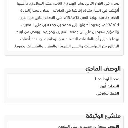
عمان في القرن الثاني عشر الهجري/ الثامن عشر الميلادي، وأغلبها
أٌنشِئَت في زنجبار بشرق إفريقيا في الجزيرتين زنجبار وبيمبا (الجزيرة
الخضراء)، منذ نهاية القرن 13هـ/19م حتى النصف الثاني من القرن
14هـ/20م، وتعود أصولها إلى محمد بن جمعة بن علي المغيري،
والمؤرخ سعيد بن علي بن جمعة المغيري وذويهما وبعض من ارتبط
بهما بالقربى أو بالعلاقات الاجتماعية والوظيفية، وتتعدد أصناف
الوثائق بين المراسلات والحجج الشرعية والعقود والتقييدات وغيرها.
الوصف المادي
عدد اللوحات:
1
المداد:
أزرق
الخط:
مشرقي
منشئ الوثيقة
الاسم:
جمعة بن سعيد بن علي المغيري