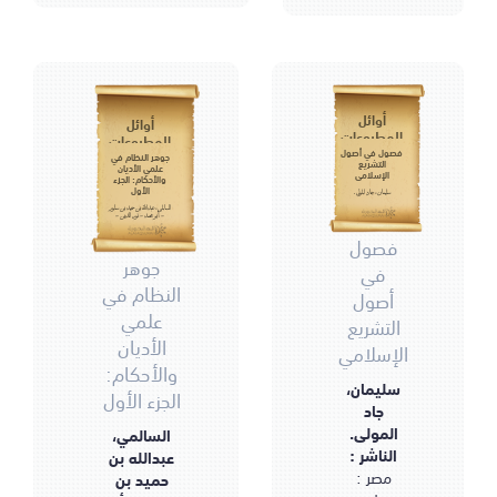
أوائل
أوائل
المطبوعات
المطبوعات
فصول في أصول
جوهر النظام في
التشريع
علمي الأديان
الإسلامي
والأحكام: الجزء
الأول
سليمان، جاد المولى.
السالمي، عبدالله بن حميد بن سلوم
- أبو محمد - نور الدين -
1332هـ.
فصول
جوهر
في
النظام في
أصول
علمي
التشريع
الأديان
الإسلامي
والأحكام:
سليمان،
الجزء الأول
جاد
المولى.
السالمي،
الناشر :
عبدالله بن
مصر :
حميد بن