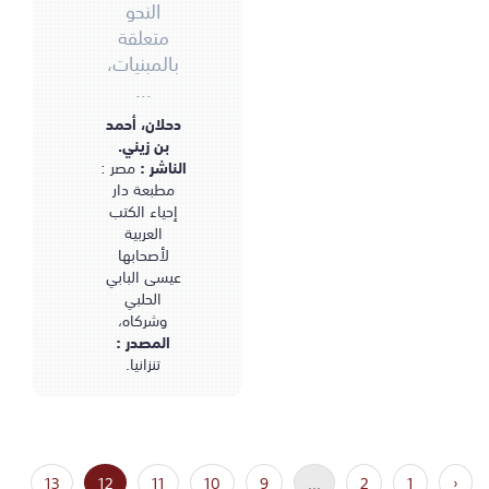
النحو
متعلقة
بالمبنيات،
...
دحلان، أحمد
بن زيني.
الناشر :
مصر :
مطبعة دار
إحياء الكتب
العربية
لأصحابها
عيسى البابي
الحلبي
وشركاه،
المصدر :
تنزانيا.
13
12
11
10
9
...
2
1
‹