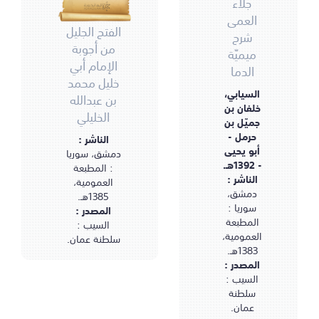
جلاء
العمى
الفتح الجليل
شرح
من أجوبة
ميميّة
الإمام أبي
الدما
خليل محمد
السيابي،
بن عبدالله
خلفان بن
الخليلي
جميّل بن
حرمل -
الناشر :
أبو يحيى
دمشق، سوريا
- 1392هـ.
: المطبعة
الناشر :
العمومية،
دمشق،
1385هـ.
سوريا :
المصدر :
المطبعة
السيب :
العمومية،
سلطنة عمان.
1383هـ.
المصدر :
السيب :
سلطنة
عمان.