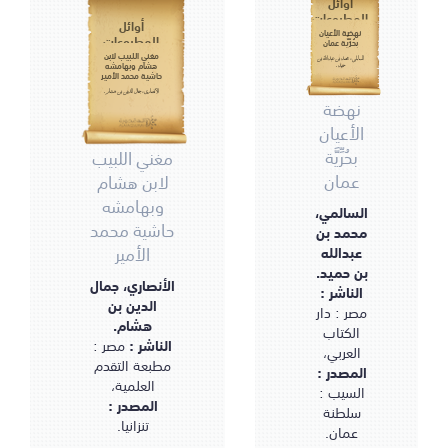
أوائل
المطبوعات
أوائل
نهضة الأعيان
المطبوعات
بحُرِّيَّة عمان
مغني اللبيب لابن
السالمي، محمد بن عبدالله بن
هشام وبهامشه
حميد.
حاشية محمد الأمير
الأنصاري، جمال الدين بن هشام.
نهضة
الأعيان
بحُرِّيَّة
مغني اللبيب
عمان
لابن هشام
وبهامشه
السالمي،
حاشية محمد
محمد بن
الأمير
عبدالله
بن حميد.
الأنصاري، جمال
الناشر :
الدين بن
مصر : دار
هشام.
الكتاب
الناشر :
مصر :
العربي،
مطبعة التقدم
المصدر :
العلمية،
السيب :
المصدر :
سلطنة
تنزانيا.
عمان.